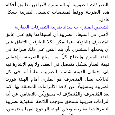
بالتصرفات الصورية أو المستترة لأغراض تطبيق أحكام
هذه الضريبة ووفقاً لمقتضيات تحصيل الضريبة بشكل
عادل.
الشخص الملتزم ب سداد ضريبة التصرفات العقارية
الأصل في استيفاء الضريبة أن استيفاءها يقع على عاتق
المتصرف (البائع)، بينما يمكن لكلا الطرفين الاتفاق على
أن يتحملها المشتري بأن يتم النص على ذلك صراحة في
العقد المبرم وإيضاح كلٍّ من مبلغ الضريبة، وإجمالي
قيمة العقار بشكل منفصل في العقد، ولا يتم الإشارة فيه
إلى إجمالي القيمة شاملة للضريبة، علماً أنه في كل
الحالات يظل المتصرف هو الملزم، أمام الهيئة بتوريد
الضريبة ومسؤولًا عن كافة الالتزامات المتعلقة بها. كما
يعد المُتَصرِف والمُتَصرَّف له مسؤولَين بالتضامن عن أية
التزامات ضريبية تستحق بموجب اللائحة التنفيذية لضريبة
التصرفات العقارية، ويحق للهيئة الرجوع إليهما مجتمعين،