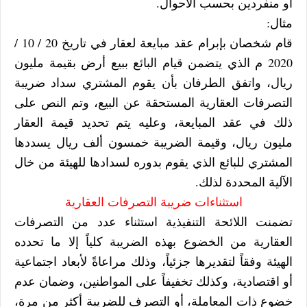
أو منفردين بحسب الأحوال.
مثال:
قام شخصان بإبرام عقد مبايعة لعقار في تاريخ 20 / 10 /
2020 م الذي يتضمن قيام البائع ببيع أرض بقيمة مليون
ريال، واتفق الطرفان بأن يقوم المشتري سداد ضريبة
التصرفات العقارية المستحقة عن البيع، وتم النص على
ذلك في عقد المبايعة، وعليه يتم تحديد قيمة العقار
مليون ريال، وقيمة الضريبة خمسون ألف ريال يسددها
المشتري للبائع الذي يقوم بدوره لسدادها للهيئة من خال
الآلية المحددة لذلك.
استثناءات ضريبة التصرفات العقارية
تضمنت اللائحة التنفيذية استثناء عدد من التصرفات
العقارية من الخضوع بهذه الضريبة كلياً إلا ما تحدده
الهيئة وفقاً لتقديرها جزئياً، وذلك مراعاةً لأبعاد اجتماعية
أو اقتصادية، وكذلك تخفيفاً على المواطنين، وضمان عدم
خضوع ذات المعاملة، أو التصرف للضريبة أكثر من مرة،