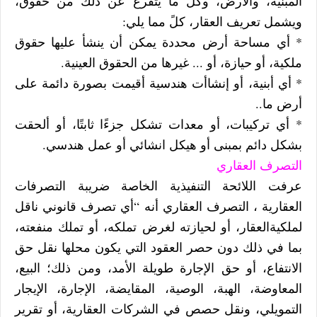
المبنية، والأرض، وكل ما يتفرع عن ذلك من حقوق،
ويشمل تعريف العقار، كلً مما يلي:
* أي مساحة أرض محددة يمكن أن ينشأ عليها حقوق
ملكية، أو حيازة، أو ... غيرها من الحقوق العينية.
* أي أبنية، أو إنشاأت هندسية أقيمت بصورة دائمة على
أرض ما..
* أي تركيبات، أو معدات تشكل جزءًا ثابتًا، أو ألحقت
بشكل دائم بمبنى أو هيكل انشائي أو عمل هندسي.
التصرف العقاري
عرفت اللائحة التنفيذية الخاصة ضريبة التصرفات
العقارية ، التصرف العقاري أنه “أي تصرف قانوني ناقل
لملكيةالعقار، أو لحيازته لغرض تملكه، أو تملك منفعته،
بما في ذلك دون حصر العقود التي يكون محلها نقل حق
الانتفاع، أو حق الإجارة طويلة الأمد، ومن ذلك؛ البيع،
المعاوضة، الهبة، الوصية، المقايضة، الإجارة، الإيجار
التمويلي، ونقل حصص في الشركات العقارية، أو تقرير