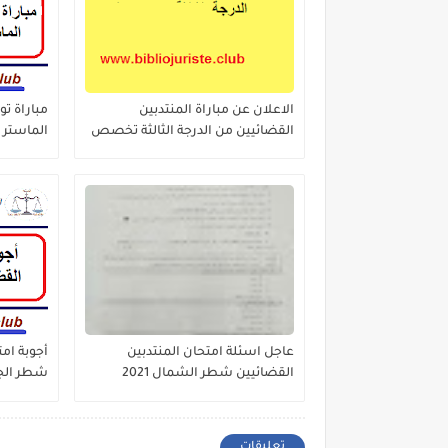
الاعلان عن مباراة المنتدبين
القضائيين من الدرجة الثالثة تخصص
الماستر 
القانون -96منصب
القانون ا
للمحافظة
الخرائطي
عاجل اسئلة امتحان المنتدبين
أجوبة امت
القضائيين شطر الشمال 2021
شطر الجنوب
تعليقات