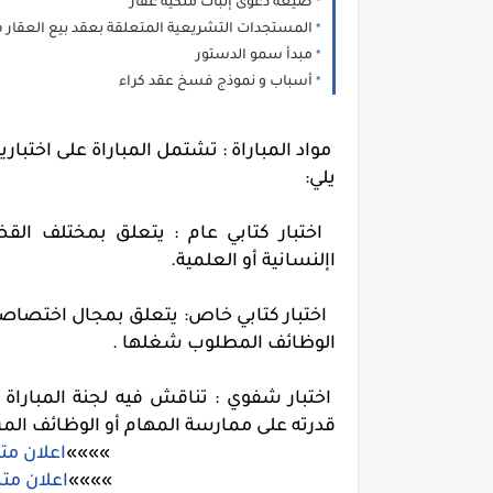
صيغة دعوى إثبات ملكية عقار
المستجدات التشريعية المتعلقة بعقد بيع العقار في
مبدأ سمو الدستور
أسباب و نموذج فسخ عقد كراء
مواد المباراة : تشتمل المباراة على اختبا
يلي:
اختبار كتابي عام : يتعلق بمختلف القضايا
اإلنسانية أو العلمية.
اختبار كتابي خاص: يتعلق بمجال اختصاصات
الوظائف المطلوب شغلها .
اختبار شفوي : تناقش فيه لجنة المبارا
قدرته على ممارسة المهام أو الوظائف المرت
»»»»
اعلان مت
»»»»
اعلان متص