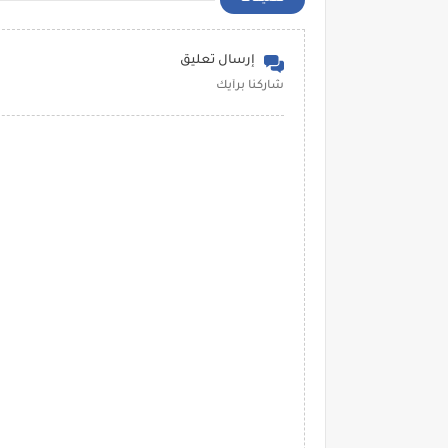
إرسال تعليق
شاركنا برأيك