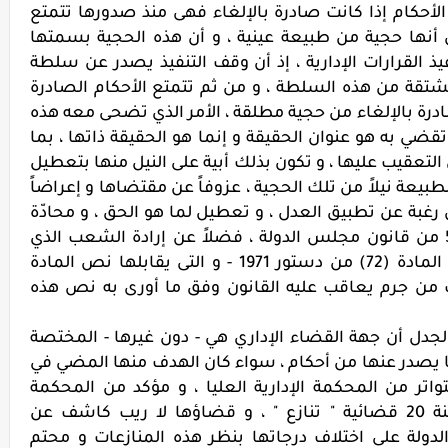
الأحكام إذا كانت صادرة بالإلغاء فهى منذ صدورها تتمتع
نها حجية من طبيعة عينية ، و أن هذه الحجية بسمتها
يذ القرارات الإدارية ، إذ أن وقف التنفيذ يصدر عن سلطة
تقة من هذه السلطة ، و من ثم تتمتع الأحكام الصادرة
صادرة بالإلغاء من حجية مطلقة ، الأمر الذي تضحى معه هذه
ضي به هو عنوان الحقيقة و إنما هو الحقيقة ذاتها ، بما
لتعقيب عليها ، و تكون بذلك أبية على النيل منها بتعطيل
بيعة نيلاً من تلك الحجية ، عزوفاً عن مقتضاها و إعراضاً
رغبة عن تطبيق العدل ، و تعطيل لما هو الحق ، و محادّة
لإرادة المشرع التي أودعها نص المادة 52 من قانون مجلس الدولة ، فضلاً عن إرادة الشعب الذي
تصدر الأحكام باسمه كما هو صريح نص المادة (72) من دستور 1971 - و التى يقابلها نص المادة
 ذلك من جرم يعاقب عليه القانون وفق ما أورى به نص هذه
 الجدل أن جهة القضاء الإداري هي - دون غيرها - المختصة
ما يصدر عنها من أحكام ، سواء كان الهدف منها المضي في
اتر من المحكمة الإدارية العليا ، و مؤكد من المحكمة
الدستورية العليا في القضية رقم 11 لسنة 20 قضائية " تنازع " ، و قضاؤها لا ريب كاشف عن
ة على اختلاف درجاتها بنظر هذه المنازعات و محتم