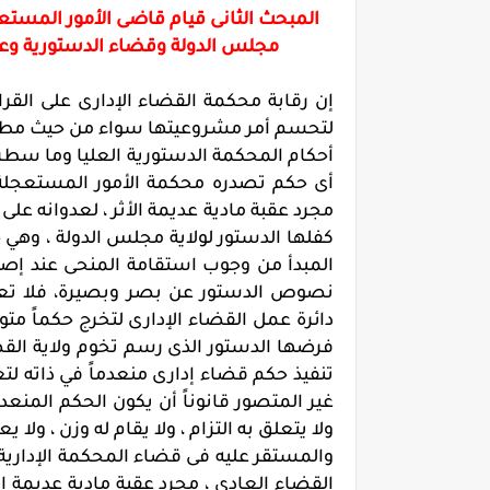
المبحث الثانى قيام قاضى الأمور المستع
مجلس الدولة وقضاء الدستورية وعلى
إن رقابة محكمة القضاء الإدارى على القرا
لتحسم أمر مشروعيتها سواء من حيث مطابقت
أى حكم تصدره محكمة الأمور المستعجلة 
مجرد عقبة مادية عديمة الأثر ، لعدوانه ع
كفلها الدستور لولاية مجلس الدولة ، وهي 
المبدأ من وجوب استقامة المنحى عند إصد
نصوص الدستور عن بصر وبصيرة، فلا تعتدى
دائرة عمل القضاء الإدارى لتخرج حكماً متو
فرضها الدستور الذى رسم تخوم ولاية القض
تنفيذ حكم قضاء إدارى منعدماً في ذاته لتع
غير المتصور قانوناً أن يكون الحكم المنعدم م
ولا يتعلق به التزام ، ولا يقام له وزن ، ولا ي
والمستقر عليه فى قضاء المحكمة الإدارية
القضاء العادى ، مجرد عقبة مادية عديمة الأث