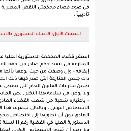
فى ضوء قضاء محكمتى النقض المصرية وا
تأديبياً .
المبحث الأول: الاتجاه الدستورى بالا
المنازعة فى تنفيذ حكم صادر من جهة القض
إيقافه - وإن وصفت من حيث نوعها بأنها مناز
ذات جنس المنازعة التى صدر فيها ذلك الحكم
ضمن منازعات القانون العام التى يختص بنظ
– باعتباره شعبة من شعب القضاء العادى –
الاختصاص النوعى ، وبالتالى ينصرف هذا ا
العادى دون أن تجاوزها إلى اختصاص محجوز
الدستورية العليا في القضية رقم 11 لسنة 20 قضائية " تنازع " جلسة 1/8/1999).
ولا ريب أن تخوم الاختصاص الولائى لجها