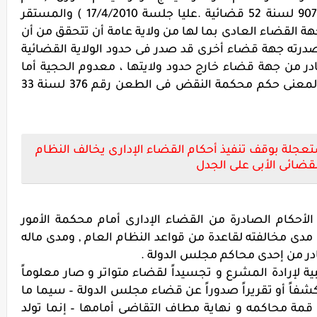
المحكمة الإدارية العليا فى الطعن رقم 9074 لسنة 52 قضائية .عليا جلسة 17/4/2010 ) والمستقر
 القضاء العادى بما لها من ولاية عامة أن تتحقق من أن
أصدرته جهة قضاء أخرى قد صدر فى حدود الولاية القضائية
در من جهة قضاء خارج حدود ولايتها ، معدوم الحجية أما
الجهة صاحبة الولاية فى النزاع . (فى هذا المعنى حكم محكمة النقض فى الطعن رقم 376 لسنة 33
تعجلة بوقف تنفيذ أحكام القضاء الإدارى يخالف النظام
لقضائى الأبى على الجدل
لأحكام الصادرة من القضاء الإدارى أمام محكمة الأمور
مدى مخالفته لقاعدة من قواعد النظام العام , ومدى ماله
ادر من إحدى محاكم مجلس الدولة .
ية لإرادة المشرع و تجسيداً لقضاء متواتر و صار معلوماً
 كشفاً أو تقريراً صدوراً عن قضاء مجلس الدولة – سيما ما
ي قمة محاكمه و نهاية مطاف التقاضى أمامها – إنما تولد