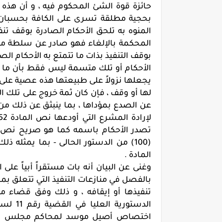
حائزة قوة الشئ المحكوم فيه ، و أن هذه 
بحجية مطلقة تسرى على الكافة بحسبان أ
المنوه به تلحق الأحكام الصادرة بوقف تنف
المحكمة بالإلغاء فهو صادر عن سلطة مش
بوقف التنفيذ بذات ما تتمتع به الأحكام ال
الأحكام أو تلك متسمة ليس فقط بأن ما تق
يجعلها نزولاً على طبيعتها هذه عصية على ا
لها أو وقف ، فإن كان ثمة خروج على تلك الط
عن الصدع بمؤداها ، بما ينبثق عن ذلك من 
(100) من الدستور الحالى - بما يمثله
المادة .
وغنى عن البيان أنه بات مستقراً أبياً على
بالفصل في منازعات التنفيذ التي تتعلق ب
تنفيذها أو إيقافه ، و ذلك وفق قضاء متو
اختصاص أصيل موسد لمحاكم مجلس الدول