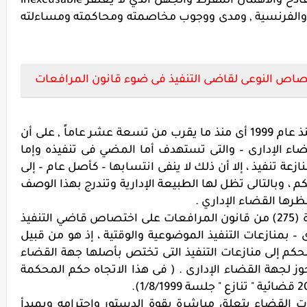
محكمة القضاء الإدارى من قبيل الغلط الفادح والاهمال المفرط والجهل الذي لا يُغتفر inexcusable
لفرنسية , ومدى ووجوب مخاصمته ومحاكمته ومساءلته
ختصاص النوعى لقاضى التنفيذ فى ضوء قانون المرافعات
استقر قضاء المحكمة الدستورية العليا منذ عام 1999 أى منذ ما يقرب من تسعة عشر عاماً , على أن
اء الإدارى – والتى تستهدف أما المضي فى تنفيذه وإما
عة تنفيذ ، إلا أن ذلك لا ينفى انتسابها – كأصل عام – إلى
 ، وبالتالى تظل لها الطبيعة الإدارية وتندرج بهذا الوصف
رها القضاء الإداري .
ولا يوهن فى سلامة هذا النظر , نص المادة (275) من قانون المرافعات على اختصاص قاضي التنفيذ
 بمنازعات التنفيذ الموضوعية والوقتية ، إذ هو من قبيل
لحكم إلى منازعات التنفيذ التى تختص بأصلها جهة القضاء
 لجهة القضاء الإدارى . ( فى هذا الاتجاه حكم المحكمة
ت القضاء يتعلق مباشرة بقوة الدستور واحترامه وبمبدأ