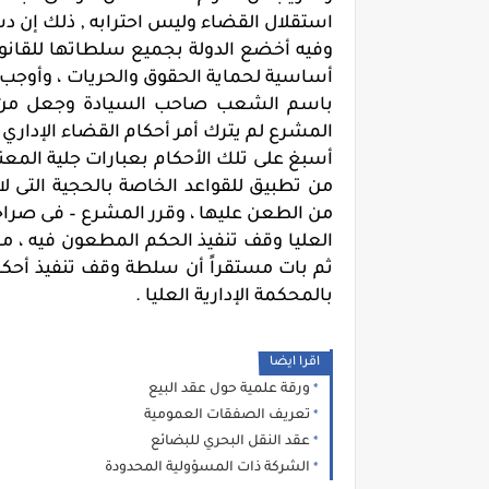
استقلال القضاء وليس احترابه , ذلك إن دستو
وفيه أخضع الدولة بجميع سلطاتها للقان
أساسية لحماية الحقوق والحريات ، وأوجب ا
باسم الشعب صاحب السيادة وجعل من ت
المشرع لم يترك أمر أحكام القضاء الإداري س
أسبغ على تلك الأحكام بعبارات جلية المع
من تطبيق للقواعد الخاصة بالحجية التى لا
من الطعن عليها ، وقرر المشرع – فى صراحة
العليا وقف تنفيذ الحكم المطعون فيه ،
ثم بات مستقراً أن سلطة وقف تنفيذ أحك
بالمحكمة الإدارية العليا .
اقرا ايضا
ورقة علمية حول عقد البيع
تعريف الصفقات العمومية
عقد النقل البحري للبضائع
الشركة ذات المسؤولية المحدودة