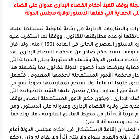
جلة بوقف تنفيذ أحكام القضاء الإدارى عدوان على قضاء
 الحماية التي كفلها الدستور لولاية مجلس الدولة
رات والمنازعات الإدارية هى رقابة قانونية تسلطها عليها
ها أو عدم مطابقتها للقانون , ووفقاً لما استقرت عليه
أحكام المحكمة الدستورية العليا وما سطره الدستور المصرى الحالى فى المادة (190 ) منه ، ولذا فإن
بوقف تنفيذ حكم صادر من محكمة القضاء الإدارى يعد
لى قضاء مجلس الدولة وقضاء الدستورية وعلى الحماية التي
حماية يفرضها مبدأ خضوع الدولة للقانون بما يتضمنه هذا
ار محكمة الأمور المستعجلة لحكمها المعدوم , فتُعمل
 عليها اندفاعاً، ولا تقتحم بممارستها حدوداً تقع في
همة حق إصداره ، وكان يتعين عليها التقيد بالضوابط التي
اء الإدارى ، ويكون حكم الأمور المستعجلة الصادر بوقف
ديه على ولاية القضاء الإدارى وعدوانه على الدستور ، ومن
رتباً لأية آثار في محيط العلائق القانونية ، فلا يولد حقاً،
عتد به ، وحسبه أنه لا شئ .
 العليا أن إقامة الإستشكال فى أحكام مجلس الدولة أمام
ر ، لأنه والعدم سواء ولا ينتج أثراً ولا يقام له وزن .(حكم