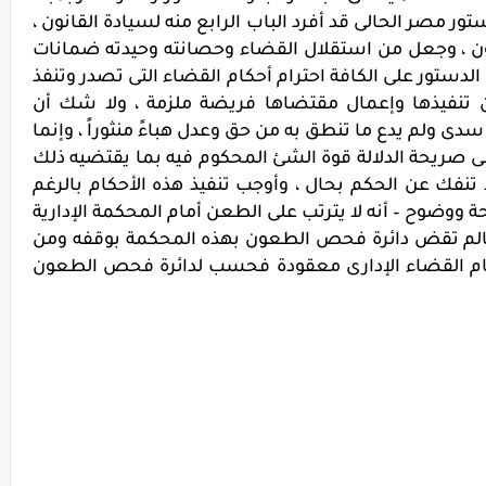
ر مصر الحالى قد أفرد الباب الرابع منه لسيادة القانون ،
ون ، وجعل من استقلال القضاء وحصانته وحيدته ضمانات
لدستور على الكافة احترام أحكام القضاء التى تصدر وتنفذ
نفيذها وإعمال مقتضاها فريضة ملزمة ، ولا شك أن
دى ولم يدع ما تنطق به من حق وعدل هباءً منثوراً ، وإنما
نى صريحة الدلالة قوة الشئ المحكوم فيه بما يقتضيه ذلك
 تنفك عن الحكم بحال ، وأوجب تنفيذ هذه الأحكام بالرغم
 ووضوح – أنه لا يترتب على الطعن أمام المحكمة الإدارية
 مالم تقض دائرة فحص الطعون بهذه المحكمة بوقفه ومن
ام القضاء الإدارى معقودة فحسب لدائرة فحص الطعون