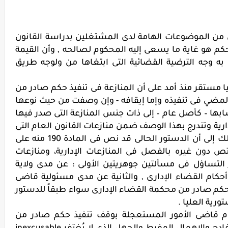
ارى من الموضوعات الهامة لدى المشتغلين بدراسة القانون
حكم هو غاية ما يسعى إليه المحكوم لصالحه , وأن القيمة
به وجه الترضية القضائية التى ابتغاها من ولوجه طريق
ا مستقر منذ أمد على أن المنازعة فى تنفيذ حكم صادر من
المضي فى تنفيذه وإما إيقافه - وإن وصفت من حيث نوعها
نتسابها – كأصل عام – إلى ذات جنس المنازعة التى صدر فيها
دارية وتندرج بهذا الوصف ضمن منازعات القانون العام التى
يختص بنظرها القضاء الإداري , ونظراً كذلك إلى أن الدستور الحالى قد نص فى المادة 190 منه على
دون غيره بالفصل فى المنازعات الإدارية، ومنازعات
ور التساؤل فى مسألتين جوهريتين الأولى : عن مدى ولاية
كام القضاء الإدارى , والثانية عن مدى مسئولية قاضى
حكم صادر من محكمة القضاء الإدارى سواء طبقاً للدستور
ورية العليا .
قيام قاضى الأمور المستعجلة بوقف تنفيذ حكم صادر من