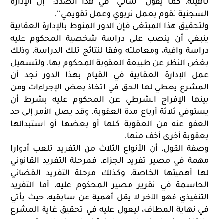
تأهيله، كما يقول ''سالي'' في هذا الصدد: ''إن الإدارة
السجنية تقوم بعمل تربوي وعمل تقويمي''.
ولتحقيق هذا المبتغى فإن الدور المنوط بالإدارة العقابية
ينبغي أن ينصب على دراسة شخصية المحكوم عليه
دراسة وافية، ومعاملته وفقا لنتائج تلك الدراسة، وذلك
بغض النظر عن طبيعة العقوبة المحكوم بها. ولتسهيل
عمل الإدارة العقابية في القيام بهذا الدور نجد أن
المشرع يعطي لها الحق في اتخاذ بعض الإجراءات ومن
بينها الإفراج الشرطي عن المحكوم عليه بشرط أن
يستوفي ثلاثة أرباع مدة العقوبة. وقد يصل الأمر إلى حد
العفو عنه من العقوبة كلها أو بعضها أو استبدالها
بعقوبة أخرى أخف منها.
وصفة القول، أن الأنواع الثلاث من التفريد تلعب أدوارا
مهمة في مصير تفريد الجزاء، فمرحلة التفريد القانوني
لها أهميتها الخاصة، وكذلك مرحلة التفريد القضائي
الحاسمة في تقرير مصير المحكوم عليه، أما التفريد
التنفيذي فهو الآخر لا يقل أهمية عن سابقيه، حيث يأتي
في نهاية المطاف، ليعول عليه في تحقيق غاية المشرع