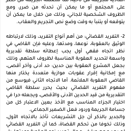
المادية للجريمة من ناحية، لما تتضمنه الجريمة من خطر
على المجتمع أو ما يمكن أن تحدثه من ضرر، ومع
الظروف الشخصية للجاني، وذلك من خلال ما يمكن أن
يتوقعه أو يتنبأ به وقت وضع نص التجريم والعقاب.
2- التفريد القضائي: من أهم أنواع التفريد، وذلك لارتباطه
الوثيق بالعقوبة، نوعها، ومدتها، وعليه فإن القاضي في
نظر اتجاه فقهي أول يجب إعطائه سلطة تقديرية
واسعة لتحديد العقوبة المناسبة لظروف المتهم، وذلك
بجعل المشرع العقوبة بين حدين: حد أدنى وآخر أقصى،
مع إمكانية إقرار عقوبات موازية متعددة يختار منها
القاضي العقوبة الملائمة. أما الاتجاه الثاني فيوسع من
مفهوم التفريد القضائي بحيث يحرر سلطة القاضي
التقديرية من قيد الحدين الأدنى والأقصى، ويجعله حرا في
اختيار الجزاء المناسب مع الأخذ بعين الاعتبار كل من
جسامة الجريمة وردود فعل الضمير الجماعي.
والجدير بالذكر أن جل التشريعات تأخذ بالاتجاه الأول،
وذلك تخوفا من تحكم القضاة، كما أن التفريد القضائي