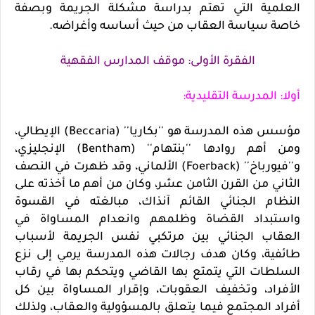
العلمية التي تهتم بدراسة مشكلة الجريمة وبصفة
خاصة سياسة العقاب من حيث أساسه وأغراضه.
الفقرة الأولى: موقف المدارس الفقهية
أولا: المدرسة التقليدية:
مؤسس هذه المدرسة هو ''بكاريا'' (Beccaria) الإيطالي،
ومن أهم روادها ''بنتهام'' (Bentham) الإنجليزي،
و''فيورباخ'' (Foerback) الألماني، وقد ظهرت في النصف
الثاني من القرن الثامن عشر، وكان من أهم ما أخذته على
النظام الجنائي القائم آنذاك، مبالغته في القسوة
واستبداد القضاة وظلمهم وانعدام المساواة في
العقاب الجنائي بين مرتكبي نفس الجريمة لأسباب
طائفية، وكان هدف رجالات هذه المدرسة يرمي إلى نزع
السلطات التي يتمتع بها القاضي ويتحكم بها في رقاب
الأفراد، وتخفيف العقوبات، وإقرار المساواة بين كل
أفراد المجتمع فيما يتعلق بالمسؤولية والعقاب، ولذلك