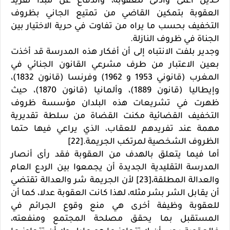
حدين أعلى وأدنى للعقوبة، والدفاع عن مبدأ تفريد
العقوبة بتمكين القاضي من تمتيع الجاني بظروف
التخفيف بحسب ما يراه من تفاوت في حرية الاختيار بين
الجناة في ظروف النازلة.
وجدير بلفت الانتباه إلى أن أفكار هذه المدرسة قد أخذت
بعين الاعتبار من طرف مشرعي القانون الجنائي في
المغرب (قانوني 1953 و 1962) وفرنسا (قانون 1832)،
وإيطاليا (قانون 1889)، وألمانيا (قانون 1870)، حيث
ظهرت في تشريعات هذه البلدان مؤسسة ظروف
التخفيف القضائية مكنت القضاة من سلطة تقديرية
مهمة عند تفريدهم للعقاب، الذي يراعي فيها حتما
الظروف الشخصية لمرتكب الجريمة.[22]
أما فيما يتعلق بالهدف من العقوبة فقد رأى أنصار
المدرسة التقليدية الجديدة أن يجمعوا بين الردع العام
والعدالة المطلقة،[23] لأن الجريمة شر والعدالة تقتضي
أن يقابل الشر بشر مثله، لهذا كانت العقوبة عدلا، كما أن
للعقوبة وظيفة أخرى هي منع وقوع الجرائم في
المستقبل بما يحقق مصلحة المجتمع ومنفعته،