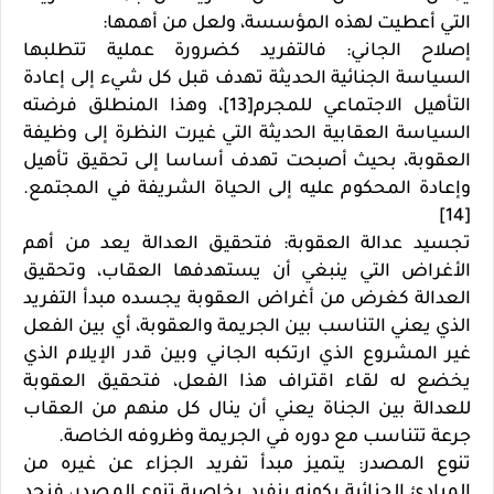
التي أعطيت لهذه المؤسسة، ولعل من أهمها:
إصلاح الجاني: فالتفريد كضرورة عملية تتطلبها
السياسة الجنائية الحديثة تهدف قبل كل شيء إلى إعادة
التأهيل الاجتماعي للمجرم[13]، وهذا المنطلق فرضته
السياسة العقابية الحديثة التي غيرت النظرة إلى وظيفة
العقوبة، بحيث أصبحت تهدف أساسا إلى تحقيق تأهيل
وإعادة المحكوم عليه إلى الحياة الشريفة في المجتمع.
[14]
تجسيد عدالة العقوبة: فتحقيق العدالة يعد من أهم
الأغراض التي ينبغي أن يستهدفها العقاب، وتحقيق
العدالة كغرض من أغراض العقوبة يجسده مبدأ التفريد
الذي يعني التناسب بين الجريمة والعقوبة، أي بين الفعل
غير المشروع الذي ارتكبه الجاني وبين قدر الإيلام الذي
يخضع له لقاء اقتراف هذا الفعل، فتحقيق العقوبة
للعدالة بين الجناة يعني أن ينال كل منهم من العقاب
جرعة تتناسب مع دوره في الجريمة وظروفه الخاصة.
تنوع المصدر: يتميز مبدأ تفريد الجزاء عن غيره من
المبادئ الجنائية بكونه ينفرد بخاصية تنوع المصدر، فنجد