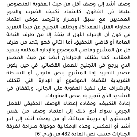
وصف أشد إلى وصف أقل من حيث العقوبة المنصوص
عليها في القانون، كاعتماد تكييف الضرب والجرح
العمديين مع سبق الإصرار والترصد عوض اعتماد
محاولة القتل العمد[5]، ويختلف التجنيح عن مبدأ التفريد
في كون أن الإجراء الأول لا يتخذ إلا من طرف النيابة
العامة أو قاضي التحقيق، أما الثاني فهو يتخذ من طرف
كل من المشرع وقاضي الموضوع والإدارة المكلفة بتنفيذ
العقاب. كما يختلف الإجراءان أيضا من حيث المصدر
الذي يرجع في التجنيح للعمل القضائي، في حين يكون
مصدر التفريد إما المشرع بنص قانوني أو السلطة
التفريدية لقضاة الموضوع أو الإدارة التي تتكلف
بالإشراف على تنفيذ العقوبة على الجاني. ويتفقان في
التشديد الذي تتميز به بعض العقوبات.
إعادة التكييف: ومفاده إعطاء الوصف الحقيقي للفعل
الجرمي سواء أدى ذلك إلى اعتماد وصف من نفس
المستوى أو جريمة مماثلة، أو من وصف أخف إلى آخر
أشد أو العكس، وهذه الإمكانية موكولة صراحة لغرفة
الجنايات حسب نص المادة 432 من ق.ج.[6]