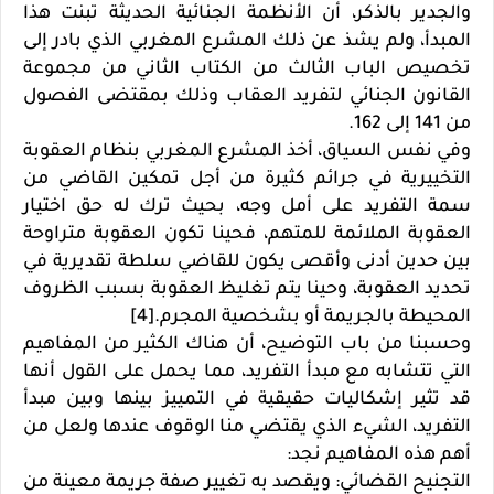
والجدير بالذكر، أن الأنظمة الجنائية الحديثة تبنت هذا
المبدأ، ولم يشذ عن ذلك المشرع المغربي الذي بادر إلى
تخصيص الباب الثالث من الكتاب الثاني من مجموعة
القانون الجنائي لتفريد العقاب وذلك بمقتضى الفصول
من 141 إلى 162.
وفي نفس السياق، أخذ المشرع المغربي بنظام العقوبة
التخييرية في جرائم كثيرة من أجل تمكين القاضي من
سمة التفريد على أمل وجه، بحيث ترك له حق اختيار
العقوبة الملائمة للمتهم، فحينا تكون العقوبة متراوحة
بين حدين أدنى وأقصى يكون للقاضي سلطة تقديرية في
تحديد العقوبة، وحينا يتم تغليظ العقوبة بسبب الظروف
المحيطة بالجريمة أو بشخصية المجرم.[4]
وحسبنا من باب التوضيح، أن هناك الكثير من المفاهيم
التي تتشابه مع مبدأ التفريد، مما يحمل على القول أنها
قد تثير إشكاليات حقيقية في التمييز بينها وبين مبدأ
التفريد، الشيء الذي يقتضي منا الوقوف عندها ولعل من
أهم هذه المفاهيم نجد:
التجنيح القضائي: ويقصد به تغيير صفة جريمة معينة من