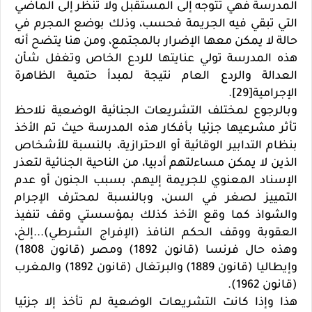
المدرسة فهي تتوجه إلى المستقبل ولا تنظر إلى الماضي
التي تبقي فيه الجريمة فحسب، وذلك بوضع المجرم في
حالة لا يمكن معها الإضرار بالمجتمع، ومن هنا يتضح أنه
هذه المدرسة تولي عنايتها للردع الخاص وتغفل شأن
العدالة والردع العام نتيجة لمبدأ حتمية الظاهرة
الإجرامية[29].
وبالرجوع لمختلف التشريعات الجنائية الوضعية نلاحظ
تأثر مشرعيها جزئيا بأفكار هذه المدرسة حيث تم الأخذ
بنظام التدابير الوقائية أو الاحترازية، بالنسبة للأشخاص
الذين لا يمكن مساءلتهم أدبيا، من الناحية الجنائية لتعذر
الإسناد المعنوي للجريمة إليهم، بسبب الجنون أو عدم
التمييز لصغر في السن، وبالنسبة لمحترف الإجرام
والشواذ كما وقع الأخذ كذلك بمؤسستي وقف تنفيذ
العقوبة ووقف الحكم النافذ (الإفراج الشرطي)...إلخ،
وهذه حال فرنسا (قانون 1892) ومصر (قانون 1808)
وإيطاليا (قانون 1889) والبرتغال (قانون 1892) والمغرب
(قانون 1962).
هذا وإذا كانت التشريعات الوضعية لم تأخذ إلا جزئيا