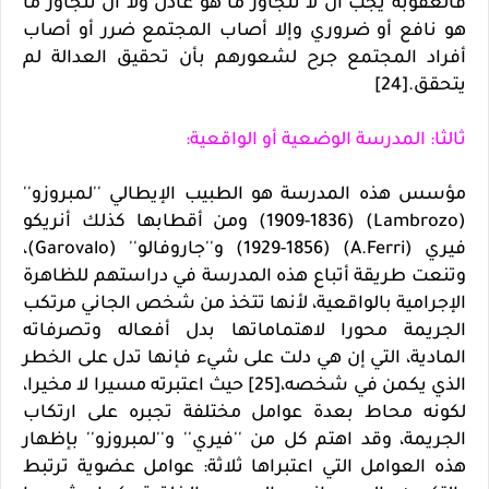
فالعقوبة يجب أن لا تتجاوز ما هو عادل ولا أن تتجاوز ما
هو نافع أو ضروري وإلا أصاب المجتمع ضرر أو أصاب
أفراد المجتمع جرح لشعورهم بأن تحقيق العدالة لم
يتحقق.[24]
ثالثا: المدرسة الوضعية أو الواقعية:
مؤسس هذه المدرسة هو الطبيب الإيطالي ''لمبروزو''
(Lambrozo) (1909-1836) ومن أقطابها كذلك أنريكو
فيري (A.Ferri) (1929-1856) و''جاروفالو'' (Garovalo)،
وتنعت طريقة أتباع هذه المدرسة في دراستهم للظاهرة
الإجرامية بالواقعية، لأنها تتخذ من شخص الجاني مرتكب
الجريمة محورا لاهتماماتها بدل أفعاله وتصرفاته
المادية، التي إن هي دلت على شيء فإنها تدل على الخطر
الذي يكمن في شخصه،[25] حيث اعتبرته مسيرا لا مخيرا،
لكونه محاط بعدة عوامل مختلفة تجبره على ارتكاب
الجريمة، وقد اهتم كل من ''فيري'' و''لمبروزو'' بإظهار
هذه العوامل التي اعتبراها ثلاثة: عوامل عضوية ترتبط