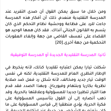
ومن خلال ما سبق يمكن القول أن صدى التفريد عند
المدرسة التقليدية منعدم، ذلك أن أفكار هذه المدرسة
جاءت للرد على فظاعة ووحشية نظام التحكم الذي كان
يتسم به القانون الجنائي آنذاك. فقد كان همها الوحيد هو
القضاء على تعسف القاضي من جهة وإلغاء العقوبات
التحكمية من جهة أخرى.[20]
ثانيا: المدرسة التقليدية الجديدة أو المدرسة التوفيقية:
شكلت تيارا يمكن اعتباره تقليديا كذلك، لأنه ينخرط في
الإطار النظري العام للمدرسة التقليدية، لكنه في نفس
الوقت تيار جديد ومخالف، لأنه شكل رد فعل ضد صلابة
نظرية بكاريا وبنتهام وفيورباخ. وبهذا الصدد فقد قدم
هذا التيار تنظيرا جديدا للمسؤولية وعلاقتها بالحرية. وقد
ذهب أنصاره إلى أن القول بتأسيس المسؤولية على
فكرة الحرية، يؤدي منطقيا إلى قياس المسؤولية على ما