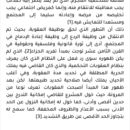
ملائمة لشخصية المجرم، الذي لم يعد ينظر إليه كمذنب
يجب معاقبته للانتقام منه، وإنما كمريض اجتماعي يجب
تخليصه من مرضه وإعادته سليما إلى المجتمع
ومستعدا للتعايش فيه.[1]
ذلك أن التطور الذي لحق بوظيفة العقوبة، بحيث تم
الانتقال من وظيفة الردع إلى وظيفة إعادة الإدماج في
المجتمع، أدى إلى ثورة قانونية وفلسفية وحقوقية في
القرن الثامن عشر توجت بمبدأ تفريد الجزاء[2]، الذي لم
يكن ظهوره سوى رد فعل على النظام الذي كان يعرف
بنظام العقوبات التحكمية، والذي كان القاضي فيه يملك
الحرية المطلقة في تحديد مدة العقوبة، وفي أغلب
الأحيان يملك أيضا صلاحية تحديد طبيعتها. لكن بعد
ظهور هذا المبدأ أصبحت العقوبات تعرف نوعا من
المرونة، حيث خول المشرع للقاضي إمكانية التدرج بين
حدين أقصى وأدنى، كما خول له إمكانية النزول عن الحد
الأدنى بسبب الأعذار والظروف المخففة، كما سمح له
بتجاوز الحد الأقصى عن طريق التشديد.[3]