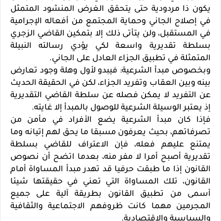
يكون ذا مردودية حتى يتحقق الغرض المنشود المتمثل
في إصلاح الجاني وحماية المجتمع من أفعاله الإجرامية
في المستقبل، ولن يتأتى ذلك إلا بتمكين القاضي الزجري
بسلطة تقديرية واسعة لكي يؤدي رسالته النبيلة
المتمثلة في تطبيق الجزاء العادل على الجاني.
وبخصوص مبدأ الشرعية: فيبدو لأول وهلة وجود تعارض
بينه وبين العقاب وتفريد الجزاء، لكن في الحقيقة الحديث
عن التفريد لا يمكن فصله عن سلطة القاضي التقديرية
إذ يعتبر الوسيلة الشرعية للوصول بالمبدأ إلا غايته.
فإذا كان مبدأ الشرعية يضع الأفراد في مأمن من
تصرفاتهم، بحيث يعرفون مسبقا ما يحق لهم إتيانه وما
يمتنع عليهم فعله، فإن الاعتراف للقاضي بسلطة
تقديرية أصبح أمرا لا مفر منه، بعدما اتضح أن نصوص
القانون إذا ما طبقت حرفيا قد تهدر مبدأ المساواة أمام
القانون، تلك المساواة التي تعني في حقيقتها شيئا
أسمى من تطبيق القانون بطريقة آلية على جميع
المجرمين مهما كانت ظروفهم الاجتماعية والثقافية
والسياسية والاقتصادية.