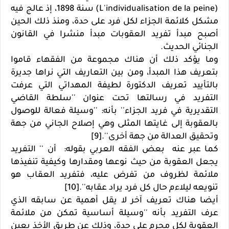
(L'individualisation de la peine) سنة 1898، إذ عالج فيه
مشكل كلائمة الجزاء لكل فرد على حدة، ومنذ ذلك الحين
أصبح مبدأ تفريد العقوبات مبدأ منشرا في القانون
الجنائي الحديث.
وما يؤكد ذلك أن هناك مجموعة من الفقهاء قاموا
بتعريف هذا المبدأ، ومن بين التعاريف التي نراها جديرة
بالتأييد تعريف الدكتورة لطيفة المهداتي التي عرفت
التفريد في رسالتها تحت عنوان ''سلطة القاضي
التقديرية في فريد الجزاء'' بأنه: ''وسيلة فعالة للوصول
بالعقوبة إلى غايتها المثلى وهي إصلاح الجاني من جهة
وتحقيق العدالة من جهة أخرى''.[9]
كما عبر عنه بعض الفقه العربي بقوله: أن '' التفريد
يجعل العقوبة من حيث نوعها ومقدارها وكيفية تنفيذها
ملائمة لظروف من تفرض عليه، فتفريد العقاب هو
تنويعه ليلاءم حال كل فرد يراد عقابه''.[10]
أيضا هناك تعريف آخر لا يقل أهمية عن سابقه الذي
عرف التفريد بأنه ''وسيلة أساسية تمكن من ملائمة
العقوبة لكل مجرم على حدة، وذلك عن طريق الأخذ بعين