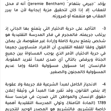
يؤكد ''جيرمي بنتهام'' (Jeremie Bentham) أنه لا محل
للعقاب إلا إذا كان لتحقيق مزية إيجابية لأن ما يبرر
العقاب هو منفعته أو ضرورته.
3- التأكيد على حرية الاختيار التي يتمتع بها الجاني إذ
يرتكب جريمته، فالمجرم في فكر المدرسة التقليدية هو
شخص يتمتع بحرية كاملة وإرادة غير منقوصة، بل يمكن
القول وفقا للفقه التقليدي أن الأفراد متساويين جميعا
في حرية الاختيار، الأمر الذي يوجب المساواة بين جميع
الجناة ويرفض بالتالي أي صدى لمبدأ تفريد العقوبة،
فالإنسان إما مسؤول مسؤولية كاملة وإما عديم
المسؤولية كالمجنون والصغير.
4- الانحياز الكامل لمبدأ الشرعية فلا جريمة ولا عقوبة
إلا بنص القانون، وقد تقرر هذا المبدأ في وثيقة إعلان
حقوق الإنسان والمواطن التي صدرت في فرنسا سنة
1789 (المادة الثامنة)، وتولي المدرسة التقليدية أهمية
خاصة للتشريع، فالتشريع هو المصدر الوحيد للتجريم