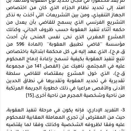
لم يعد محصورا في مجال تحديد نوع العقوبة ومدتها، بل
امتد إلى تحديد نظام الجزاء الذي كان من اختصاص
الجهاز التنفيذي، ومن بين التشريعات التي أخذت به نذكر
التشريع الفرنسي الذي يسمح للقاضي بأن يعدل من
حكمه أثناء تنفيذ العقوبة حسب ظروف الجاني، وكذلك
المشرع المغربي الذي نحى نفس المنحى بأن أحدث
مؤسسة ''قاضي تطبيق العقوبة'' (المادة 596 من
ق.م.ج)، الذي عهد إليه في كل محكمة ابتدائية باختصاص
تتبع تنفيذ العقوبة بكيفية تسمح بإعادة إدماج المحكوم
عليه في المجتمع، ناهيك عن (الفصل 141 من مجموعة
ق.ج)، الذي خول المشرع بمقتضاه للقاضي سلطة
تقديرية في تحديد العقوبة وتقديرها في نطاق الحدين
الأدنى والأقصى مراعيا في ذلك خطورة الجريمة المرتكبة
من ناحية وشخصية المجرم من ناحية أخرى.[15]
3- التفريد الإداري: فإنه يكون في مرحلة تنفيذ العقوبة،
حيث من المفترض أن تجري المعاملة العقابية للمحكوم
عليه وفقا لظروفه الشخصية وكذلك وفقا لما يقتضيه