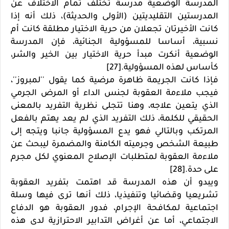
المدرسة الوضعية مدرسة تختلف تمام الاختلاف عن
المدرستين التقليديتين (الأولى والحديثة)، ذلك أنه إذا
كانت الأخيرتان تجعلان من حرية الاختيار مطلقة كانت أم
نسبية، أساسا للمسؤولية الجنائية، فإن المدرسة
الوضعية أنكرت مبدأ حرية الاختيار بين الخير والشر،
كأساس لهذه المسؤولية.[27]
فإذا كانت الجريمة ظاهرة مرضية كما يقول ''لمبروز''،
فيجب ملاءمة العقوبة لجنس الداء أو المرض الجرمي
الذي يتعين علاجه، وهنا تتجلى نظرية التفريد بالمعنى
الحقيقي للكلمة، ذلك التفريد الذي لم يعد يهتم بالفعل
المرتكب وبالتالي فهو يدع المسؤولية جانبا ويتجه إلى
طبيعة الشخص وجرميته الكامنة والمضمرة ليبحث عن
ملاءمة العقوبة لمتطلبات الإصلاح المعنوي لكل مجرم
على حدة.[28]
ويبدو أن هذه المدرسة قد اهتمت بتفريد العقوبة
تشريعيا وقضائيا وتنفيذيا، ذلك أنها ترى فيها وسلة
اجتماعية لمكافحة الإجرام، فدور العقوبة هو الدفاع
الاجتماعي، أما عن أغراض التدابير الاحترازية لدى هذه