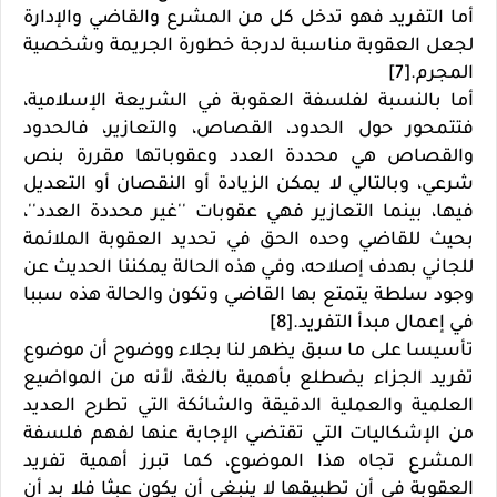
أما التفريد فهو تدخل كل من المشرع والقاضي والإدارة
لجعل العقوبة مناسبة لدرجة خطورة الجريمة وشخصية
المجرم.[7]
أما بالنسبة لفلسفة العقوبة في الشريعة الإسلامية،
فتتمحور حول الحدود، القصاص، والتعازير، فالحدود
والقصاص هي محددة العدد وعقوباتها مقررة بنص
شرعي، وبالتالي لا يمكن الزيادة أو النقصان أو التعديل
فيها، بينما التعازير فهي عقوبات ''غير محددة العدد''،
بحيث للقاضي وحده الحق في تحديد العقوبة الملائمة
للجاني بهدف إصلاحه، وفي هذه الحالة يمكننا الحديث عن
وجود سلطة يتمتع بها القاضي وتكون والحالة هذه سببا
في إعمال مبدأ التفريد.[8]
تأسيسا على ما سبق يظهر لنا بجلاء ووضوح أن موضوع
تفريد الجزاء يضطلع بأهمية بالغة، لأنه من المواضيع
العلمية والعملية الدقيقة والشائكة التي تطرح العديد
من الإشكاليات التي تقتضي الإجابة عنها لفهم فلسفة
المشرع تجاه هذا الموضوع، كما تبرز أهمية تفريد
العقوبة في أن تطبيقها لا ينبغي أن يكون عبثا فلا بد أن