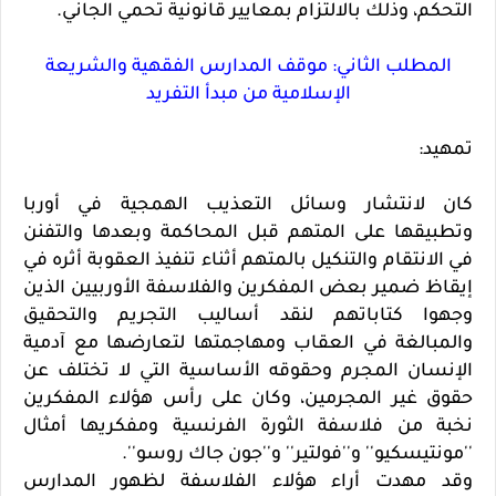
التحكم، وذلك بالالتزام بمعايير قانونية تحمي الجاني.
المطلب الثاني: موقف المدارس الفقهية والشريعة
الإسلامية من مبدأ التفريد
تمهيد:
كان لانتشار وسائل التعذيب الهمجية في أوربا
وتطبيقها على المتهم قبل المحاكمة وبعدها والتفنن
في الانتقام والتنكيل بالمتهم أثناء تنفيذ العقوبة أثره في
إيقاظ ضمير بعض المفكرين والفلاسفة الأوربيين الذين
وجهوا كتاباتهم لنقد أساليب التجريم والتحقيق
والمبالغة في العقاب ومهاجمتها لتعارضها مع آدمية
الإنسان المجرم وحقوقه الأساسية التي لا تختلف عن
حقوق غير المجرمين، وكان على رأس هؤلاء المفكرين
نخبة من فلاسفة الثورة الفرنسية ومفكريها أمثال
''مونتيسكيو'' و''فولتير'' و''جون جاك روسو''.
وقد مهدت أراء هؤلاء الفلاسفة لظهور المدارس