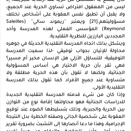
كان يتمتع به الشخص من حرية عند ارتكابه للجريمة، إذ
ليس من المعقول افتراض تساوي الحرية عند الجميع،
ولا يقبل أن تطبق نفس العقوبة على أشخاص تختلف
مسؤوليتهم.[21] ويعتبر ''ريموند سالي'' (Saleilles
Reymond) المؤسس الفعلي لهذه المدرسة وأحد
المجددين البارزين للنظرية التقليدية.
ويشكل بذلك اتجاه المدرسة التقليدية الحديثة في جوهره
محاولة للإتيان بجواب توفيقي -لذا سميت المدرسة
التوفيقية- للتساؤل الأزلي هل الإنسان مخير أم مسير؟
فهي تقر بأن حرية الاختيار هي أساس المسؤولية
الجنائية، ولكنها لا تقول بأن هذه الحرية مطلقة ولا
متساوية عند جميع الأفراد كما تقول بذلك المدرسة
التقليدية الأولى.
وإذا كان من شيء قدمته المدرسة التقليدية الجديدة
للدراسات الجنائية فهو محاولتها إقامة نوع من التوازن
بين الحرية والجبرية، وذلك بتسليطها الضوء عند توقيع
العقوبة على شخصية الجاني وصفته الخطرة بدل النتيجة
الإجرامية، وهذا ما دعا أنصارها إلى التشبث بضرورة تقرير