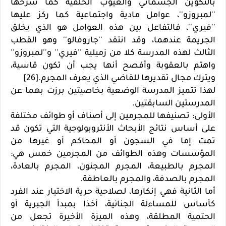
بالتكوين الجسماني والعيوب الخلقية كما شرحها
''لمبروزو''، عوامل مادية واجتماعية كما ركز عليها
''فيري''، فالتفاعل بين هذه العوامل هو الذي يخلق
الجريمة عندهما، وقد انتقد ''جاروفالو'' وهو القطب
الثالث لهذه المدرسة كلا من زميلية ''فيري'' و''لمبروزو''
واهتم بالعقوبة وأفصح أنها يجب أن تكون قاسية،
ويترك مجال تقديرها للقاضي الذي يعرف المجرم.[26]
لهذا تتميز المدرسة الوضعية بخاصيتين برزت بهما عن
المدرستين السابقتين.
الأولى: تصنيفها للمجرمين إلى أصناف أو طوائف مختلفة
على أساس نتائج الأبحاث الأنتروبولوجية التي تكون قد
تمت إما في السجون أو المحاكم أو غيرها من
المؤسسات وهذه الطوائف من المجرمين خمس هي:
المجرم بالطبيعة، المجرم المجنون، المجرم بالعادة،
المجرم بالصدفة، والمجرم بالعاطفة.
أما الثانية فهي إنكارها، لصلاحية حرية الاختيار عند الفرد
كأساس للمساءلة الجنائية، أخذا بمبدأ الجبرية أو
الحتمية المطلقة، وهذه الميزة الأخيرة تجعل من