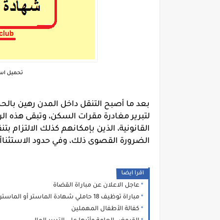
تحميل است
بعد ما أصبح التنقل داخل المدن رهين بالحص
لتبرير مغادرة مقرات السكن، وتبقى هذ
القانونية، الذين بإمكانهم كذلك الالتزام
الضرورة القصوى ذلك، وفي حدود الاستثناأ
اقرا ايضا
عاجل الاعلان عن مباراة القضاة
مباراة توظيف 18 حاملي شهادة الماستر أو الماستر المتخصص في القانون الخاص الوكالة الوطنية للمحافظة العقارية والمسح الخرائطي
كفالة الأطفال المهملين