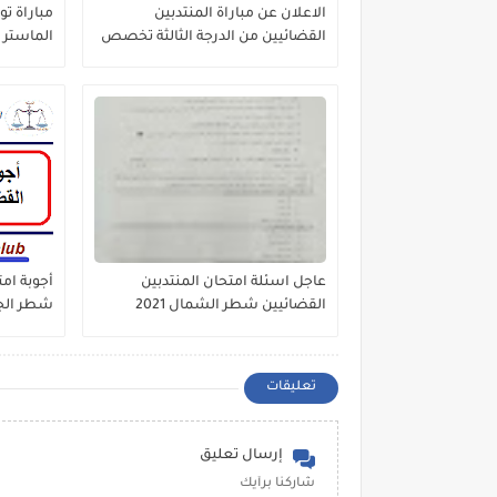
الاعلان عن مباراة المنتدبين
القضائيين من الدرجة الثالثة تخصص
الماستر 
القانون -96منصب
القانون ا
للمحافظة
الخرائطي
عاجل اسئلة امتحان المنتدبين
أجوبة امت
القضائيين شطر الشمال 2021
شطر الجنوب
تعليقات
إرسال تعليق
شاركنا برأيك