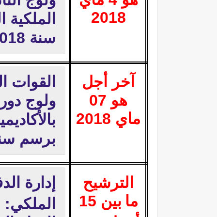
ولوج الثان
2018
الملكية 
سنة 2018- 2019.
آخر أجل
القوات ال
هو 07
ولوج دورة
ماي 2018
بالأكاديم
برسم سنة 18
الترشيح
إدارة الد
ما
بين 15
الملكي: م