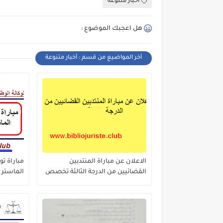
أخبار متنوعة
هل اعجبك الموضوع :
أخر المواضيع من قسم : أخبار متنوعة
الاعلان عن مباراة المنتدبين
القضائيين من الدرجة الثالثة تخصص
الماستر 
القانون -96منصب
القانون ا
للمحافظة
الخرائطي