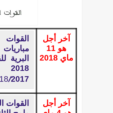
آخر أجل
القوات 
هو 11
مباريات
ماي 2018
البرية ل
2018
.
18
2017
/
آخر أجل
القوات ال
هو 4 ماي