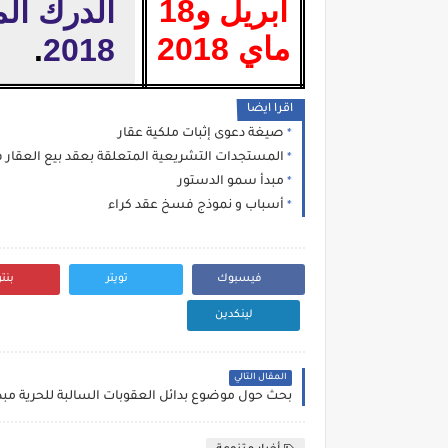
أبريل و18
الدرك الم
ماي 2018
.
2018
اقرا ايضا
صيغة دعوى إثبات ملكية عقار
المستجدات التشريعية المتعلقة بعقد بيع العقار في
مبدأ سمو الدستور
أسباب و نموذج فسخ عقد كراء
فيسبوك
تويتر
بنت
لينكدين
المقال التالي