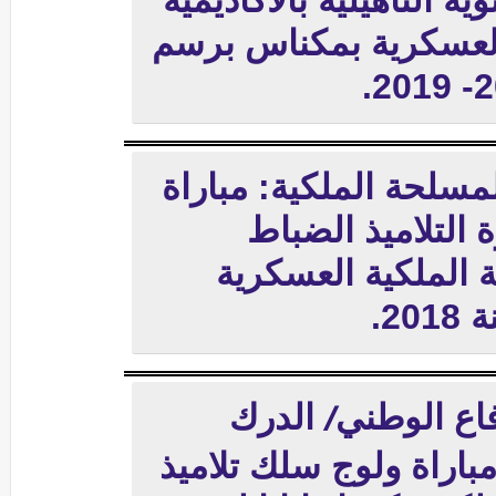
وية التأهيلية بالأكاديمية
العسكرية بمكناس برسم
مسلحة الملكية: مباراة
 التلاميذ الضباط
ية الملكية العسكرية
20.
فاع الوطني
الدرك
/
باراة ولوج سلك تلاميذ