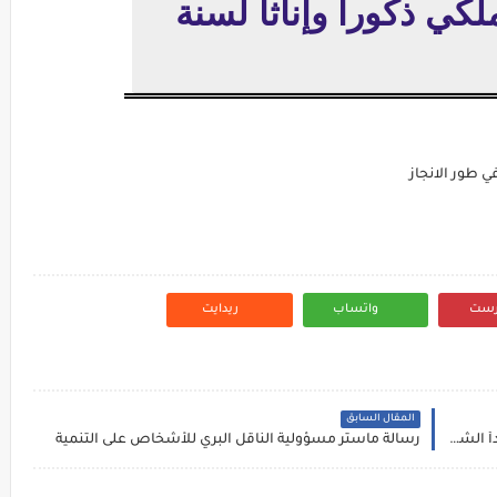
لكي ذكورا وإناثا لسنة
 طور الانجاز
رست
واتساب
ريدايت
المقال السابق
بحث حول موضوع بدائل العقوبات السالبة للحرية مبدأ الشرعية الجنائية بحث المسؤولية الجنائية عن حوادث السير التدابير الوقائية في القانون الجنائي المسؤولية الجنائية عن فعل الغير الشكاية المباشرة في قانون المسطرة الجنائية
رسالة ماستر مسؤولية الناقل البري للأشخاص على التنمية