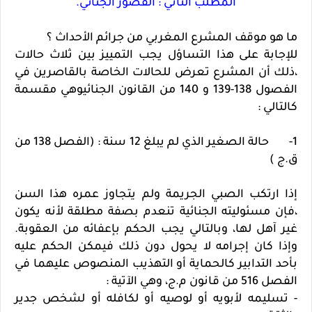
المطلب الثاني : القصور الجنائي.
ما هو موقف المشرع المغربي من جرائم الأحداث ؟
للإجابة على هذا التساؤل يجب التمييز بين ثلاث حالات
،ذلك أن المشرع تعرض للحالات الخاصة بالقاصرين في
الفصول 138-139 و 140 من القانون الجنائيوهي مقسمة
كالتالي :
1- حالة الصغير الذي لم يبلغ 12 سنة : (الفصل 138 من
ق.ج )
إذا ارتكب الصبي الجريمة ولم يتجاوز عمره هذا السن
،فإن مسئوليته الجنائية تنعدم بصفة مطلقة لأنه يكون
غير آهل لها، وبالتالي يجب الحكم بإعفائه من العقوبة.
وإذا كان إجرامه لا يحول دون ذلك فيمكن الحكم عليه
بأحد التدابير كالحماية أو التهذيب المنصوص عليهما في
الفصل 516 من قانون م.ج، وهي الآتية :
- تسليمه لأبويه أو لوصيه أو لكافله أو لشخص جدير