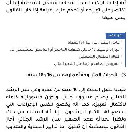
أنه إذا ما ارتكب الحدث مخالفة فيمكن للمحكمة إما أن
تقتصر على توبيخه أو تحكم عليه بغرامة إذا كان القانون
ينص عليها .
اقرا ايضا
عاجل الاعلان عن مباراة القضاة
مباراة توظيف 18 حاملي شهادة الماستر أو الماستر المتخصص في القانون الخاص الوكالة الوطنية للمحافظة العقارية والمسح الخرائطي
كفالة الأطفال المهملين
القروض العامة وأثرها على التدبير المالي
3) الأحداث المتراوحة أعمارهم بين 16 و18 سنة:
حينما يصل الحدث إلى 16 سنة من عمره وهي سن الرشد
الجنائي يصبح مسؤولا جنائيا وتكون مسؤوليته كاملة
لاكتمال تمييزه، كما أنه يخضع لنفس الإجراءات التي
يخضع لها الكبار الراشدون ، إلا أنه استثناء من ذلك
ونظرا لحداثة عهد الصغير سن الرشد الجنائي أجاز
القانون للمحكمة أن تطبق إما تدابير الحماية والتهذيب