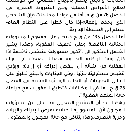
الجنايات والجنح يحكم بالإيداع القضائي في مؤسسة
لعلاج الأمراض العقلية وفق الشروط المقررة في
الفصل 76 من ق,ج. أما في مواد المخالفات فإن الشخص
الذي يحكم بإعفائه-إذا كان خطرا على النظام العام-
يسلم إلى السلطة الإدارية.
أما الفصل 135 من ق.ج فينص على مفهوم المسؤولية
الجنائية الناقصة وعلى تخفيف العقوبة، وهكذا يشير
الفصل المذكور إلى ،"تكون مسؤولية لشخص ناقصة إذا
كان وقت ارتكابه الجريمة مصابا بضعف في قواه
العقلية من شأنه أن ينقص إدراكه أو إرادته ويؤدي
تنقيص مسئوليته جزئيا . وفي الجنايات والجنح تطبق على
الجاني العقوبات أو التدابير الوقائية المقررة في الفصل
78 ق.ج .أما في المخالفات فتطبق العقوبات مع مراعاة
حالة المتهم العقلية ".
وهكذا نجد أن المشرع المغربي قد تخلى عن مسؤولية
المجنون لأن المسؤولية الجنائية تفرض الإدراك والإرادة
وحرية التصرف،وهذا يتنافى مع حالة المجنون والمعتوه .