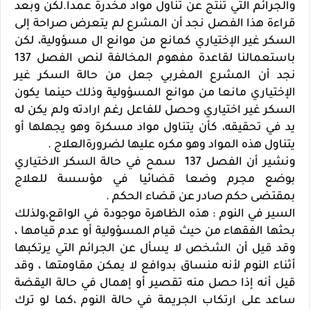
والجرائم التي تنتج عن تناول مواد مخدرة عمدا.لكن وبعد
قراءة هذا الفصل نجد أن المشرع لم يتعرض صراحة إلى
السكر غير الإختياري كمانع من موانع ال مسؤولية، لكن
باستعمالنا لقاعدة مفهوم المخالفة لنص الفصل 137
نجد أن المشرع المغربي جعل من حالة السكر غير
الإختياري مانعا من موانع المسؤولية وذلك حينما يكون
السكر غير اختياري وحصل للفاعل رغم ارادته ولم يكن له
يد في تحقيقه، كأن يتناول مواد مسكرة وهو يجهلها أو
يتناول هذه المواد وهو مكره عليها لضرورةالعلاج .
ونشير أن الفصل 137 سمح في حالة السكر الاختياري
بوضع مجرم وضعا قضائيا في مؤسسة للعلاج
بمقتضى حكم صادر عن قضاء الحكم .
السير في النوم : هذه الظاهرة موجودة في الواقع،ولذلك
بحثها الفقهاء من حيث قيام المسؤولية أو عدم قيامها ،
وقد قيل أن الشخص لا يسأل عن الجرائم التي يرتكبها
أثناء النوم لأنه منساق بدوافع لا يمكن مقاومتها ، وقد
قيل أنه إذا حصل منه تقصير أو إهمال في حالة اليقضة
ساعد على ارتكاب الجريمة في حالة النوم ،كما لو ترك