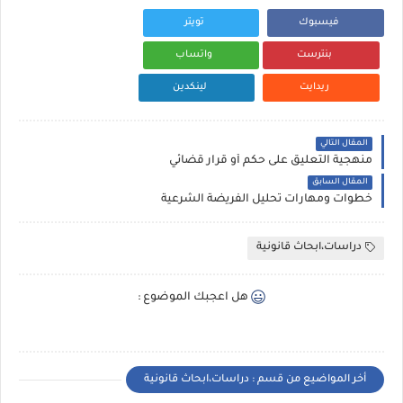
فيسبوك
تويتر
بنترست
واتساب
ريدايت
لينكدين
المقال التالي
منهجية التعليق على حكم أو قرار قضائي
المقال السابق
خطوات ومهارات تحليل الفريضة الشرعية
دراسات،ابحاث قانونية
هل اعجبك الموضوع :
أخر المواضيع من قسم : دراسات،ابحاث قانونية