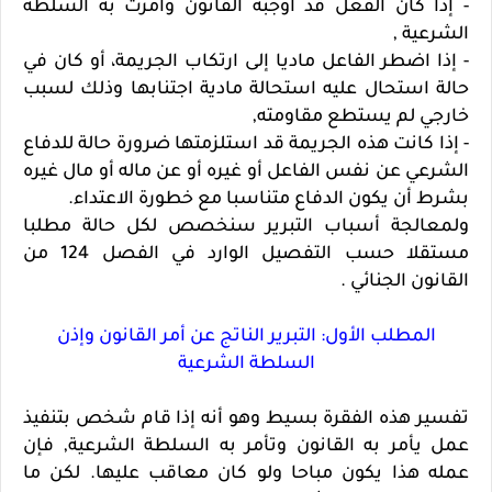
- إذا كان الفعل قد أوجبه القانون وأمرت به السلطة
الشرعية ,
- إذا اضطر الفاعل ماديا إلى ارتكاب الجريمة، أو كان في
حالة استحال عليه استحالة مادية اجتنابها وذلك لسبب
خارجي لم يستطع مقاومته,
- إذا كانت هذه الجريمة قد استلزمتها ضرورة حالة للدفاع
الشرعي عن نفس الفاعل أو غيره أو عن ماله أو مال غيره
بشرط أن يكون الدفاع متناسبا مع خطورة الاعتداء.
ولمعالجة أسباب التبرير سنخصص لكل حالة مطلبا
مستقلا حسب التفصيل الوارد في الفصل 124 من
القانون الجنائي .
المطلب الأول: التبرير الناتج عن أمر القانون وإذن
السلطة الشرعية
تفسير هذه الفقرة بسيط وهو أنه إذا قام شخص بتنفيذ
عمل يأمر به القانون وتأمر به السلطة الشرعية, فإن
عمله هذا يكون مباحا ولو كان معاقب عليها. لكن ما