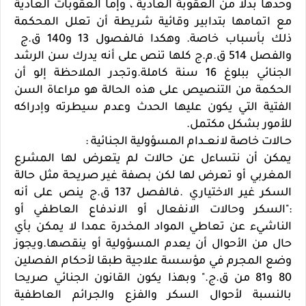
وحدها بدلا من العقوبة العادية ، وإما العقوبات العادية
مع اتمامها بتدابير وقائية شريطة أن تعلل المحكمة
ذلك بأسباب خاصة. وهكدا فالفصول 13 و140 ق.ج
والفصل 514 ق.م.ج كلها تنص على أنه يدرك سن الرشد
الجنائي ببلوغ 16 سنة كاملة.وتجدر الملاحظة إلو أن
الحكمة من التنصيص على هذه الحالة هو مراعاة السن
الفتية التي يكون عليها الحدث وعدم سيطرته وإدراكه
للأمور بشكل مكتمل.
حـالات خاصة لانعــدام المسؤولية الجنائية :
يمكن أن نتساءل عن حالات لم يتعرض لها المشرع
المغربي أو تعرض لها لكن بصفة غير صريحة مثل حالة
السكر غير الاختياري .فالفصل 137 ق.ج ينص على أنه
:"السكر وحالات الانفعال أو الاندفاع العاطفي أو
الناشيء عن تعاطي المواد المخدرة عمدا لا يمكن بأي
حال من الأحوال أن يعدم المسؤولية أو ينقصها.ويجوز
وضع المجرم في مؤسسة علاجية طبقا لأحكام الفصلين
80 و81 من ق.ج." وبهذا يكون القانون الجنائي صريحا
بالنسبة لأحوال السكر والفزع والجرائم العاطفية